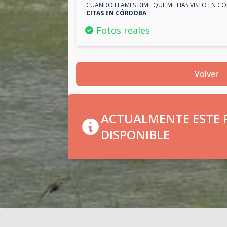
CUANDO LLAMES DIME QUE ME HAS VISTO EN
CO
CITAS EN
CÓRDOBA
Fotos reales
Volver
ACTUALMENTE ESTE P
DISPONIBLE