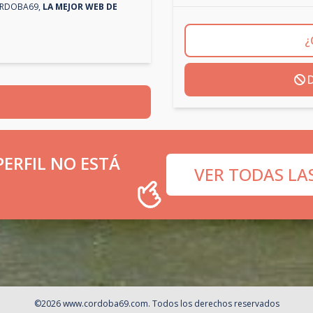
RDOBA69
,
LA MEJOR WEB DE
¿
D
ERFIL NO ESTÁ
VER TODAS LA
©
2026
www.cordoba69.com
. Todos los derechos reservados