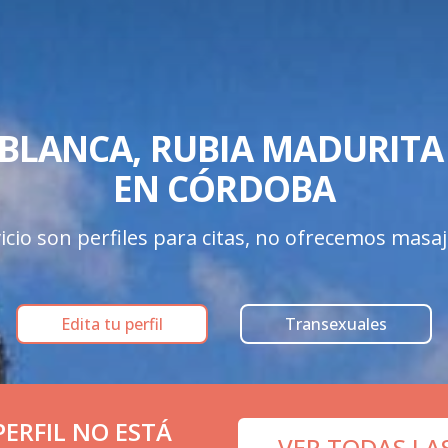
BLANCA, RUBIA MADURITA 
EN CÓRDOBA
icio son perfiles para citas, no ofrecemos masaj
Edita tu perfil
Transexuales
ERFIL NO ESTÁ
VER TODAS LA