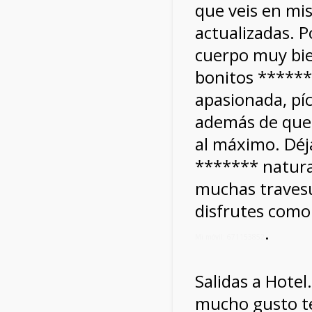
que veis en mi
actualizadas. P
cuerpo muy bie
bonitos ******
apasionada, píc
además de que
al máximo. Déj
******* natural
muchas traves
disfrutes como
.
Mi móvil: 671153852
Salidas a Hote
mucho gusto te